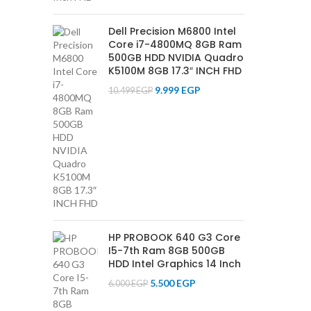
Dell Precision M6800 Intel
Core i7-4800MQ 8GB Ram
500GB HDD NVIDIA Quadro
K5100M 8GB 17.3″ INCH FHD
9.999
EGP
10.499
EGP
HP PROBOOK 640 G3 Core
I5-7th Ram 8GB 500GB
HDD Intel Graphics 14 Inch
5.500
EGP
6.000
EGP