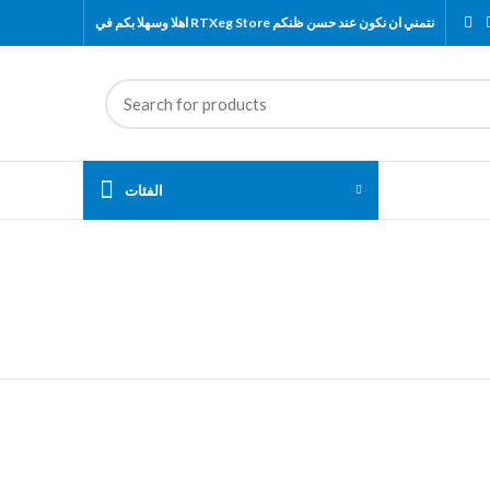
اهلا وسهلا بكم في RTXeg Store نتمني ان نكون عند حسن ظنكم
الفئات
NEC