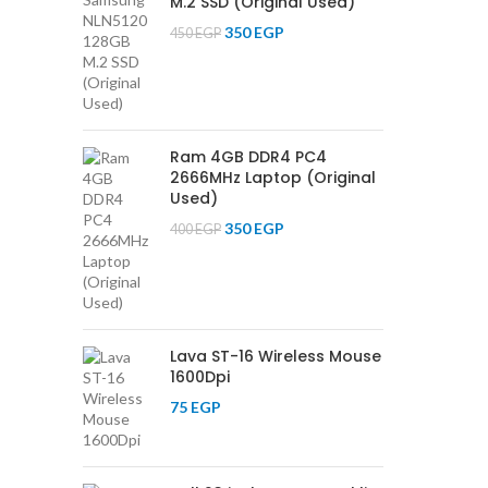
M.2 SSD (Original Used)
350
EGP
450
EGP
Ram 4GB DDR4 PC4
2666MHz Laptop (Original
Used)
350
EGP
400
EGP
Lava ST-16 Wireless Mouse
1600Dpi
75
EGP