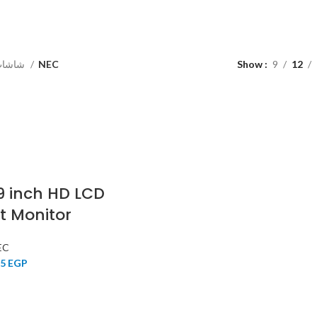
لاب توب
كمبيوتر
قطع غيار الكمبيوتر والاب 
 Products
36 Products
179 Products
شاشات
NEC
Show
9
12
9 inch HD LCD
it Monitor
EC
75
EGP