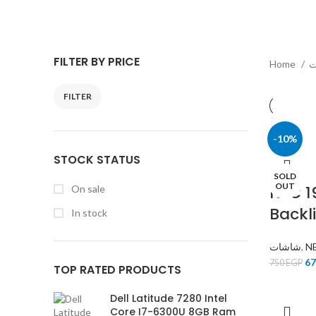
توب
شاشات
اكسسوارات الكمبيوتر والاب توب
45 Products
18 Products
43
FILTER BY PRICE
Home
FILTER
-10%
STOCK STATUS
SOLD
OUT
NEC 1
On sale
Backl
In stock
شاشات
,
N
6
750
EGP
TOP RATED PRODUCTS
Dell Latitude 7280 Intel
Core I7-6300U 8GB Ram