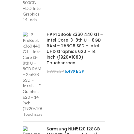
HP ProBook x360 440 G1 –
Intel Core i3-8th U – 8GB
RAM – 256GB SSD – Intel
UHD Graphics 620 – 14
inch (1920×1080)
Touchscreen
6.499
EGP
6.999
EGP
Samsung NLN5120 128GB