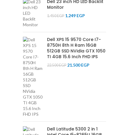
Dell 23 inch HD LED Backlit
Monitor
1.249
EGP
1.450
EGP
Dell XPS 15 9570 Core I7-
8750H 8th H Ram 16GB
512GB SSD NVidia GTX 1050
TI 4GB 15.6 Inch FHD IPS
21.500
EGP
22.500
EGP
Dell Latitude 5300 2 in 1
Intel Core I5-8265U 16GB