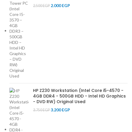
2.000
EGP
2.500
EGP
HP Z230 Workstation (Intel Core i5-4570 -
4GB DDR4 - 500GB HDD - Intel HD Graphics
- DVD RW) Original Used
3.200
EGP
3.750
EGP