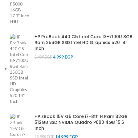
HP ProBook 440 G5 Intel Core I3-7100U 8GB
Ram 256GB SSD Intel HD Graphics 520 14″
Inch
4.999
EGP
5.499
EGP
HP ZBook 15V G5 Core i7-8th H Ram 32GB
512GB SSD NVIDIA Quadro P600 4GB 15.6
Inch
14.999
EGP
15.999
EGP