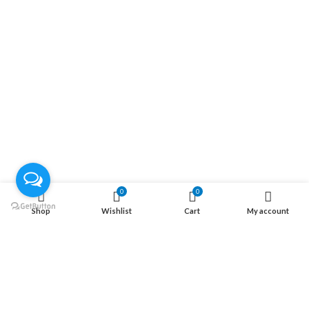
روابط سريعة
الصفحة الرئيسية
المتجر
تواصل معنا
من نحن
موقعنا علي الخريطة
الاتصال علي الواتس
الاتصال علي الفيس بوك
0
0
معلومة
Shop
Wishlist
Cart
My account
الاسئلة الاكثر شيوعا
سياسة الشحن
سياسة الإرتجاع
سياسة الخصوصية