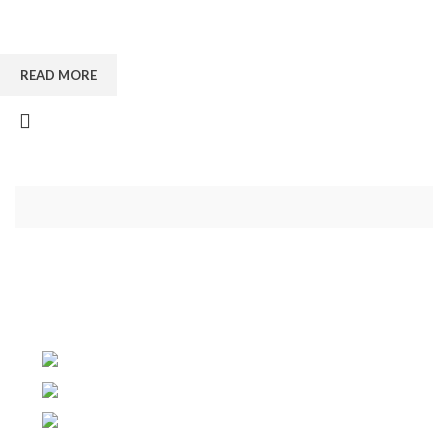
READ MORE
16 شارع عمرو بن العاص متفرع من عمر بن
عبدالعزيز امام مستشفي هويدي بجوار
مستشفي الرحاب
طنطا , الغربية
Phone: (012) 815-81814
Whatsapp: (015) 542-44494