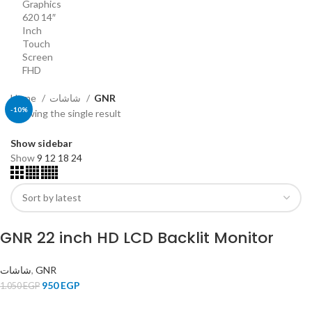
Home
شاشات
GNR
-10%
Showing the single result
SOLD OUT
Show sidebar
Show
9
12
18
24
GNR 22 inch HD LCD Backlit Monitor
شاشات
,
GNR
950
EGP
1.050
EGP