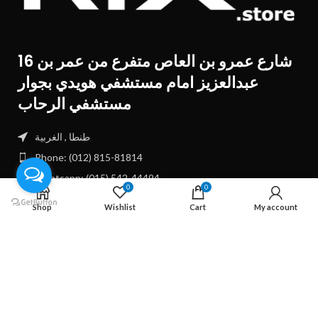
16 شارع عمرو بن العاص متفرع من عمر بن
عبدالعزيز امام مستشفي هويدي بجوار
مستشفي الرحاب
طنطا , الغربية
Phone: (012) 815-81814
Whatsapp: (015) 542-44494
0
0
Shop
Wishlist
Cart
My account
روابط سريعة
معلومة