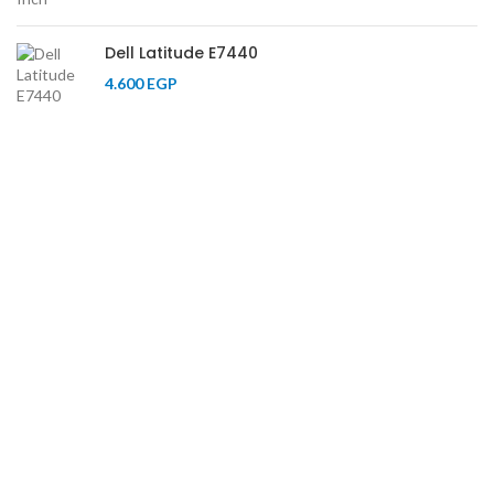
Dell Latitude E7440
4.600
EGP
16 شارع عمرو بن العاص متفرع من عمر بن
عبدالعزيز امام مستشفي هويدي بجوار
مستشفي الرحاب