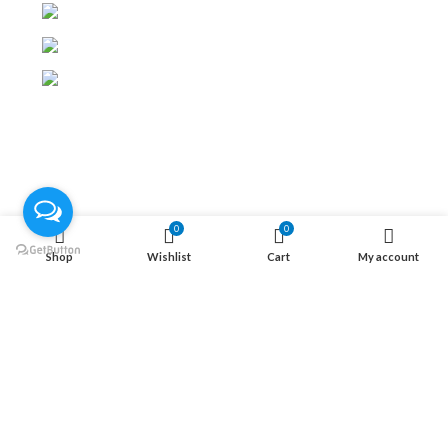
طنطا , الغربية
Phone: (012) 815-81814
Whatsapp: (015) 542-44494
روابط سريعة
الصفحة الرئيسية
المتجر
0
0
تواصل معنا
Shop
Wishlist
Cart
My account
من نحن
موقعنا علي الخريطة
الاتصال علي الواتس
الاتصال علي الفيس بوك
معلومة
الاسئلة الاكثر شيوعا