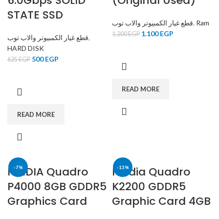
6.0Gbps SOLID
(Original Used)
STATE SSD
قطع غيار الكمبيوتر والاب توب
,
Ram
1.100
EGP
1.200
EGP
قطع غيار الكمبيوتر والاب توب
,
HARD DISK
500
EGP
625
EGP
READ MORE
READ MORE
NVIDIA Quadro
-7%
Nvidia Quadro
-13%
P4000 8GB GDDR5
K2200 GDDR5
Graphics Card
Graphic Card 4GB