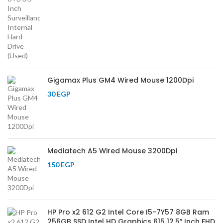
Gigamax Plus GM4 Wired Mouse 1200Dpi
30
EGP
Mediatech A5 Wired Mouse 3200Dpi
150
EGP
HP Pro x2 612 G2 Intel Core I5-7Y57 8GB Ram
256GB SSD Intel HD Graphics 615 12.5″ Inch FHD