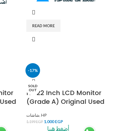
READ MORE
-17%
SOLD
OUT
itor
HP 22 Inch LCD Monitor
 Used
(Grade A) Original Used
شاشات
,
HP
1.000
EGP
1.199
EGP