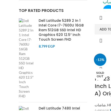
TOP RATED PRODUCTS
Dell Latitude 5289 2 In 1
Intel Core I7-7600U 16GB
ADD T
Ram 512GB SSD Intel HD
Graphics 620 12.5″ Inch
Touch Screen FHD
8.799
EGP
-13%
SOLD
OUT
HP 23 
Inch 
A) Or
شاشات
,
H
Dell Latitude 7480 Intel
1.490
EGP