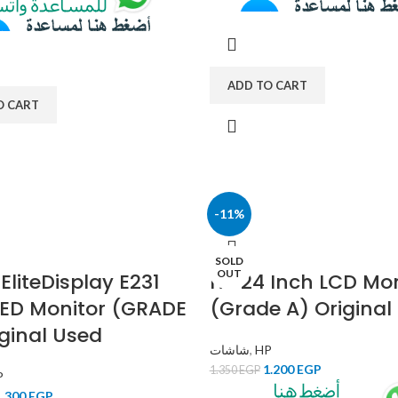
ADD TO CART
O CART
-11%
SOLD
OUT
EliteDisplay E231
HP 24 Inch LCD Mon
LED Monitor (GRADE
(Grade A) Original
iginal Used
شاشات
,
HP
1.200
EGP
1.350
EGP
P
1.300
EGP