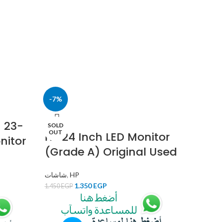
ducts
179 Products
-7%
1 23-
SOLD
OUT
HP 24 Inch LED Monitor
nitor
(Grade A) Original Used
شاشات
,
HP
1.350
EGP
1.450
EGP