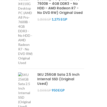
7600B - 4GB DDR3 - No
HDD - AMD Radeon R7 -
No DVD RW) Original Used
1.275
EGP
1.350
EGP
SKU 256GB Sata 2.5 Inch
Internal SSD (Original
Used)
950
EGP
1.150
EGP