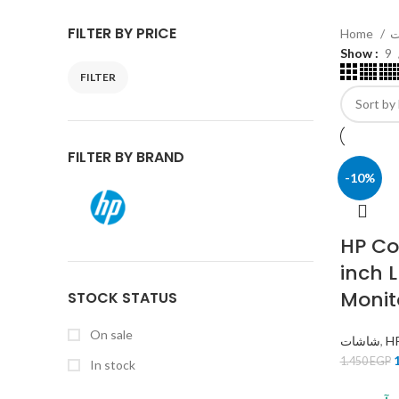
45 Products
FILTER BY PRICE
Home
Show
9
FILTER
FILTER BY BRAND
-10%
HP Co
inch 
Monit
STOCK STATUS
On sale
شاشات
,
H
1.450
EGP
In stock