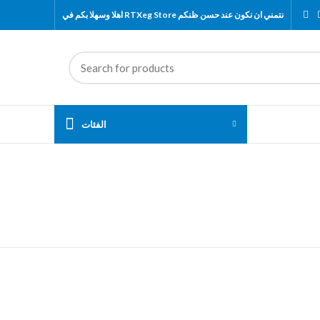
اهلا وسهلا بكم في RTXeg Store نتمني ان نكون عند حسن ظنكم
الفئات
ات الكمبيوتر والاب توب