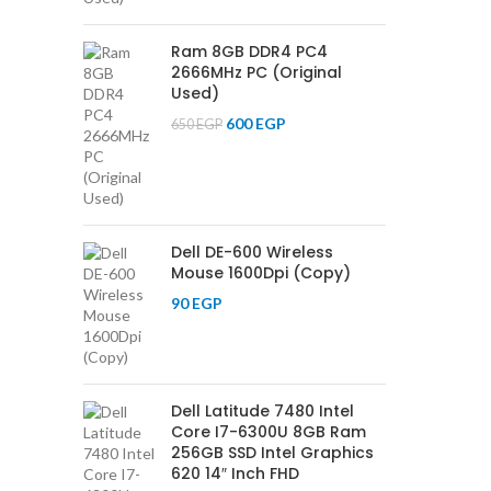
Ram 8GB DDR4 PC4
2666MHz PC (Original
Used)
600
EGP
650
EGP
Dell DE-600 Wireless
Mouse 1600Dpi (Copy)
90
EGP
Dell Latitude 7480 Intel
Core I7-6300U 8GB Ram
256GB SSD Intel Graphics
620 14″ Inch FHD