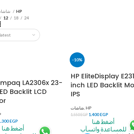
18 Products
43 Products
36 Pro
شاشات
HP
12
18
24
-10%
HP EliteDisplay E23
mpaq LA2306x 23-
inch LED Backlit Mo
LED Backlit LCD
IPS
or
شاشات
,
HP
P
1.400
EGP
1.550
EGP
1.300
EGP