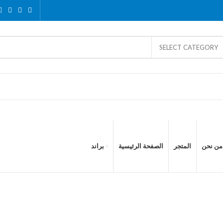
SELECT CATEGORY
من نحن
المتجر
الصفحة الرئيسية
براند
HP
كمبيوتر
قطع غيار الكمبيوتر والاب توب
شاشات
اكسسوار