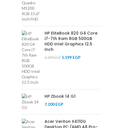
HP EliteBook 820 G4 Core
i7-7th Ram 8GB 500GB
HDD Intel Graphics 12.5
Inch
5.199
EGP
6.199
EGP
HP Zbook 14 G1
7.200
EGP
Acer Veriton X4110G
Desktop PC (AMD A8 Pro-