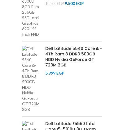
9.500
EGP
10.200
EGP
Dell Latitude 5540 Core i5-
4Th Ram 8 DDR3 500GB
HDD Nvidia GeForce GT
720M 2GB
5.999
EGP
Dell Latitude E5550 Intel
Core I5-5010U 8GB Ram