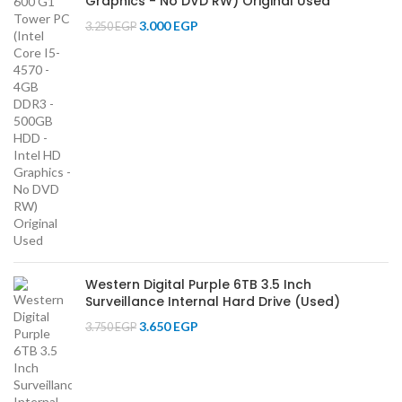
Graphics - No DVD RW) Original Used
3.000
EGP
3.250
EGP
Western Digital Purple 6TB 3.5 Inch
Surveillance Internal Hard Drive (Used)
3.650
EGP
3.750
EGP