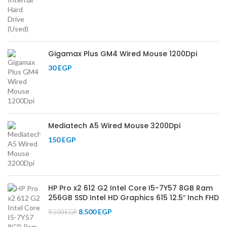
Gigamax Plus GM4 Wired Mouse 1200Dpi
30
EGP
Mediatech A5 Wired Mouse 3200Dpi
150
EGP
HP Pro x2 612 G2 Intel Core I5-7Y57 8GB Ram
256GB SSD Intel HD Graphics 615 12.5″ Inch FHD
8.500
EGP
9.500
EGP