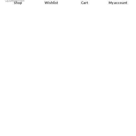
Shop
Wishlist
Cart
My account
Whatsapp: (015) 542-44494
روابط سريعة
الصفحة الرئيسية
المتجر
تواصل معنا
من نحن
موقعنا علي الخريطة
الاتصال علي الواتس
الاتصال علي الفيس بوك
معلومة
الاسئلة الاكثر شيوعا
سياسة الشحن