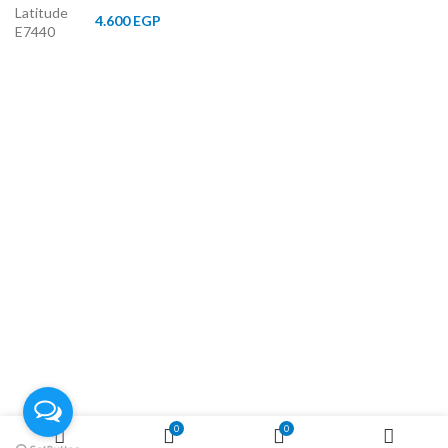
4.600
EGP
16 شارع عمرو بن العاص متفرع من عمر بن
عبدالعزيز امام مستشفي هويدي بجوار
مستشفي الرحاب
طنطا , الغربية
0
0
Phone: (012) 815-81814