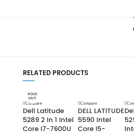
RELATED PRODUCTS
SOLD
SOLD
SOLD
SOLD
SOLD
SOLD
SOLD
SOLD
OUT
OUT
OUT
OUT
OUT
OUT
OUT
OUT
Compare
Compare
Co
Dell Latitude
DELL LATITUDE
Del
5289 2 In 1 Intel
5590 Intel
52
Core I7-7600U
Core I5-
Int