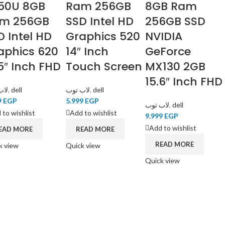
50U 8GB
Ram 256GB
8GB Ram
m 256GB
SSD Intel HD
256GB SSD
D Intel HD
Graphics 520
NVIDIA
aphics 620
14″ Inch
GeForce
.5″ Inch FHD
Touch Screen
MX130 2GB
15.6″ Inch FHD
لاب
,
dell
لاب توب
,
dell
9
EGP
5.999
EGP
لاب توب
,
dell
 to wishlist
Add to wishlist
9.999
EGP
Add to wishlist
EAD MORE
READ MORE
READ MORE
k view
Quick view
Quick view