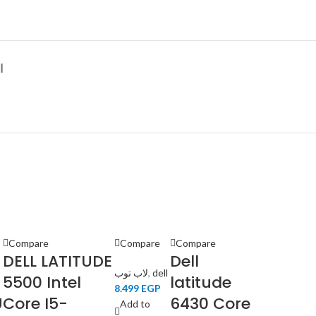
ا
Compare
Compare
Compare
DELL LATITUDE
Dell
لاب توب
,
dell
5500 Intel
latitude
8.499
EGP
U
Core I5-
6430 Core
Add to