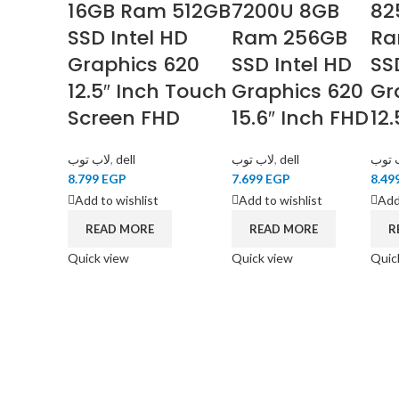
16GB Ram 512GB
7200U 8GB
82
SSD Intel HD
Ram 256GB
Ra
Graphics 620
SSD Intel HD
SS
12.5″ Inch Touch
Graphics 620
Gr
Screen FHD
15.6″ Inch FHD
12
لاب توب
,
dell
لاب توب
,
dell
 توب
8.799
EGP
7.699
EGP
8.49
Add to wishlist
Add to wishlist
Add
READ MORE
READ MORE
R
Quick view
Quick view
Quic