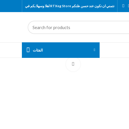
اهلا وسهلا بكم في RTXeg Store نتمني ان نكون عند حسن ظنكم
الفئات
Click to enlarge