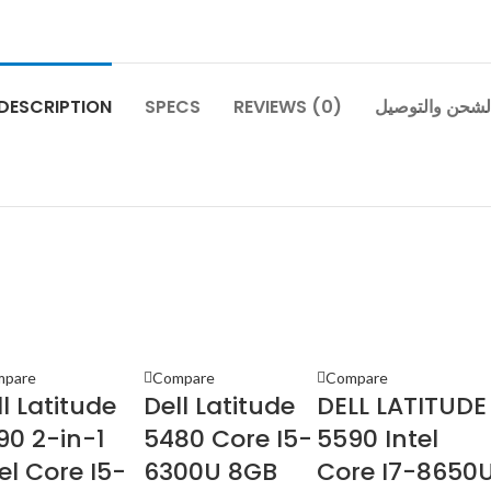
DESCRIPTION
SPECS
REVIEWS (0)
لشحن والتوصيل
mpare
Compare
Compare
l Latitude
Dell Latitude
DELL LATITUDE
90 2-in-1
5480 Core I5-
5590 Intel
el Core I5-
6300U 8GB
Core I7-8650