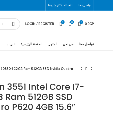
تواصل معنا
الأسئلة الأكثر شيوعا
0
0
0
LOGIN / REGISTER
0
EGP
تواصل معنا
من نحن
المتجر
الصفحة الرئيسية
براند
 I7-10850H 32GB Ram 512GB SSD Nvidia Quadro
n 3551 Intel Core I7-
B Ram 512GB SSD
ro P620 4GB 15.6″