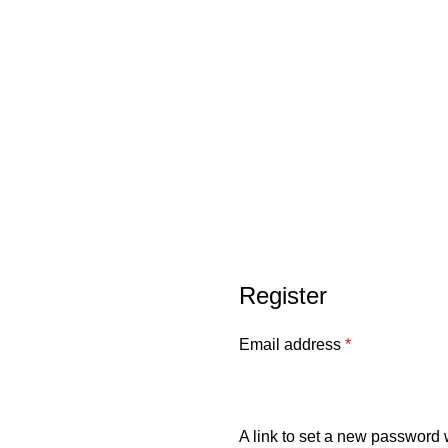
Register
Email address
*
A link to set a new password w