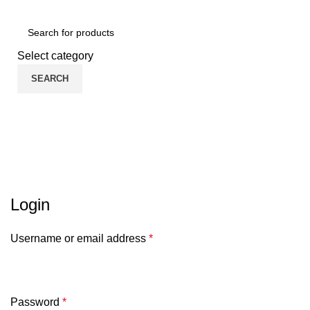
اهلا وسهلا بكم في RTXeg Store نتمني ان نكون عند حسن ظنكم
Select category
SEARCH
الفئات
لوحة حسابي
HOME
لوحة حسابي
Login
Username or email address
*
Password
*